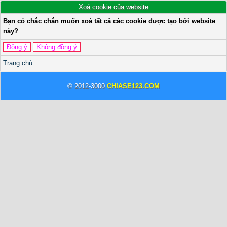
Xoá cookie của website
Bạn có chắc chắn muốn xoá tất cả các cookie được tạo bởi website
này?
Trang chủ
© 2012-3000
CHIASE123.COM