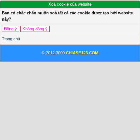
Xoá cookie của website
Bạn có chắc chắn muốn xoá tất cả các cookie được tạo bởi website
này?
Trang chủ
© 2012-3000
CHIASE123.COM