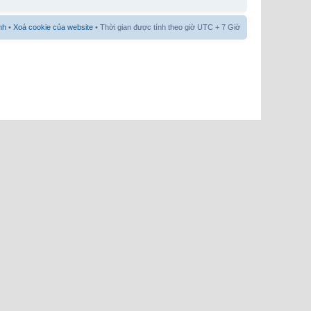
nh
•
Xoá cookie của website
• Thời gian được tính theo giờ UTC + 7 Giờ