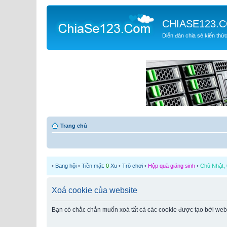
CHIASE123.
Diễn đàn chia sẻ kiến thứ
Trang chủ
•
Bang hội
•
Tiền mặt:
0
Xu
•
Trò chơi
•
Hộp quà giáng sinh
•
Chủ Nhật, 
Xoá cookie của website
Bạn có chắc chắn muốn xoá tất cả các cookie được tạo bởi web