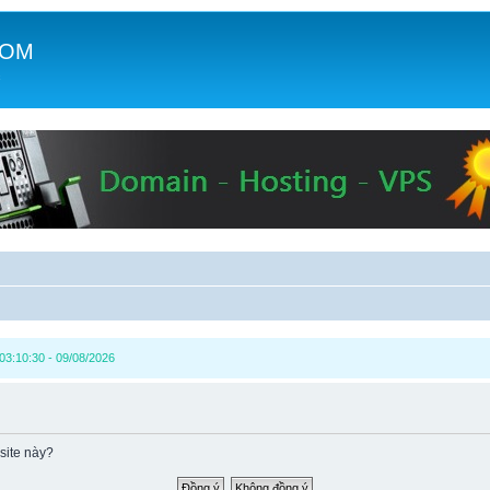
COM
c
03:10:30 - 09/08/2026
site này?