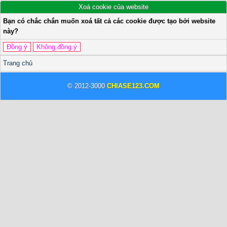
Xoá cookie của website
Bạn có chắc chắn muốn xoá tất cả các cookie được tạo bởi website
này?
Trang chủ
© 2012-3000
CHIASE123.COM