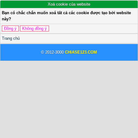
Xoá cookie của website
Bạn có chắc chắn muốn xoá tất cả các cookie được tạo bởi website
này?
Trang chủ
© 2012-3000
CHIASE123.COM