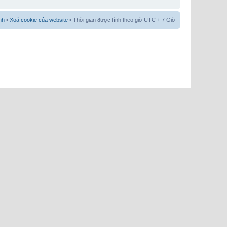
nh
•
Xoá cookie của website
• Thời gian được tính theo giờ UTC + 7 Giờ