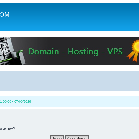
COM
c
1:08:08 - 07/08/2026
site này?