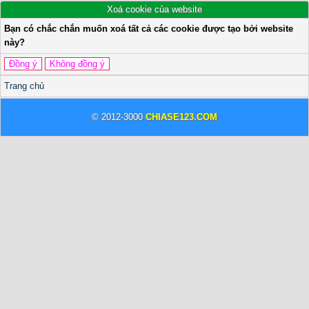
Xoá cookie của website
Bạn có chắc chắn muốn xoá tất cả các cookie được tạo bởi website
này?
Trang chủ
© 2012-3000
CHIASE123.COM