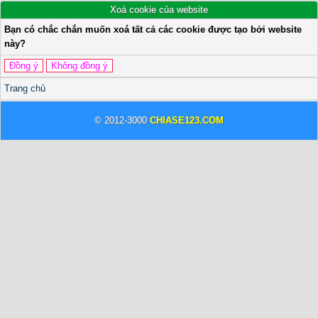
Xoá cookie của website
Bạn có chắc chắn muốn xoá tất cả các cookie được tạo bởi website
này?
Trang chủ
© 2012-3000
CHIASE123.COM