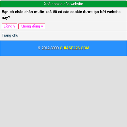
Xoá cookie của website
Bạn có chắc chắn muốn xoá tất cả các cookie được tạo bởi website
này?
Trang chủ
© 2012-3000
CHIASE123.COM