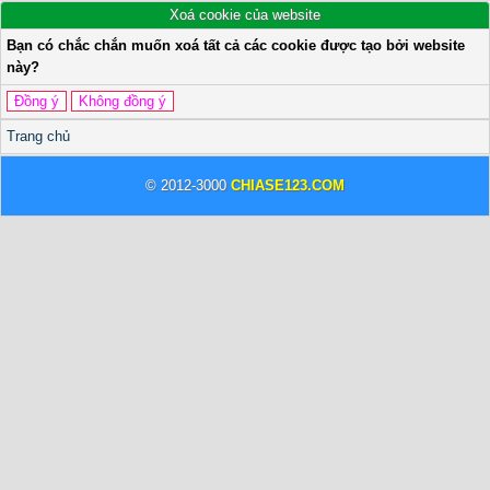
Xoá cookie của website
Bạn có chắc chắn muốn xoá tất cả các cookie được tạo bởi website
này?
Trang chủ
© 2012-3000
CHIASE123.COM