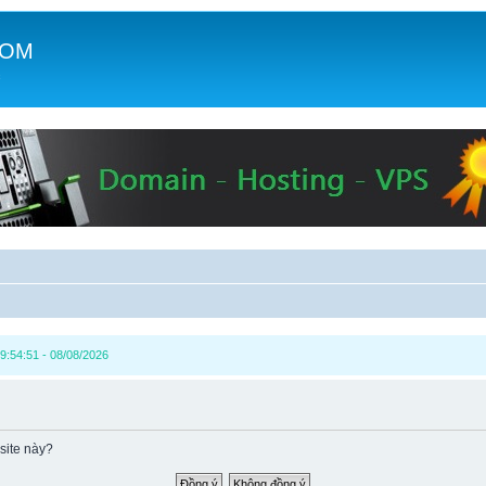
COM
c
9:54:51 - 08/08/2026
site này?