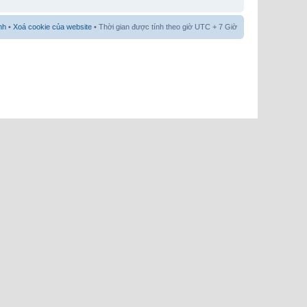
nh
•
Xoá cookie của website
• Thời gian được tính theo giờ UTC + 7 Giờ