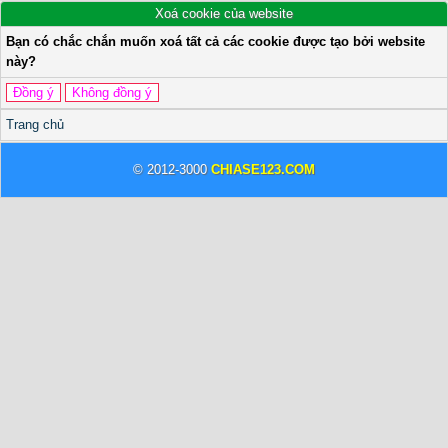
Xoá cookie của website
Bạn có chắc chắn muốn xoá tất cả các cookie được tạo bởi website
này?
Trang chủ
© 2012-3000
CHIASE123.COM