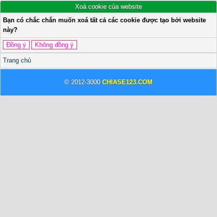
Xoá cookie của website
Bạn có chắc chắn muốn xoá tất cả các cookie được tạo bởi website
này?
Trang chủ
© 2012-3000
CHIASE123.COM