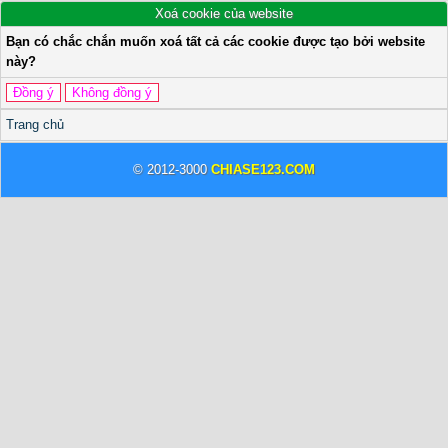
Xoá cookie của website
Bạn có chắc chắn muốn xoá tất cả các cookie được tạo bởi website
này?
Trang chủ
© 2012-3000
CHIASE123.COM