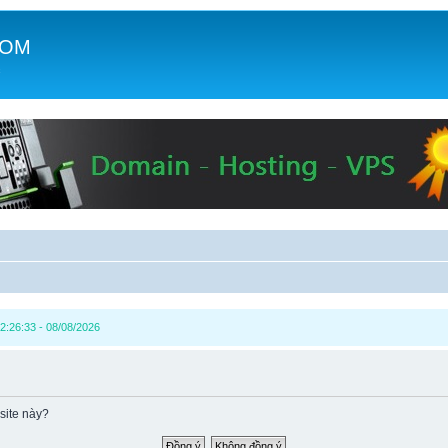
COM
c
2:26:33 - 08/08/2026
site này?