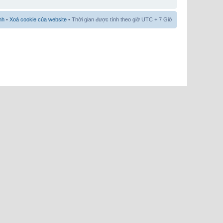
nh
•
Xoá cookie của website
• Thời gian được tính theo giờ UTC + 7 Giờ