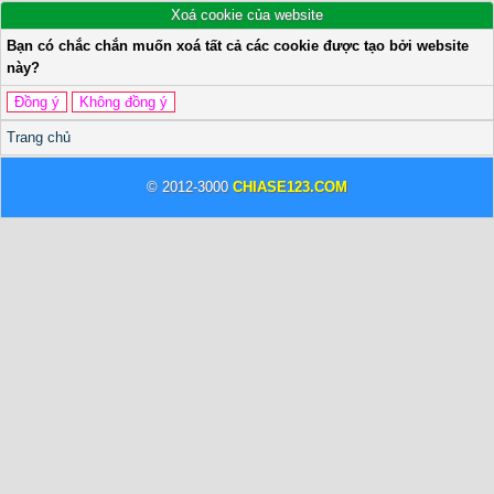
Xoá cookie của website
Bạn có chắc chắn muốn xoá tất cả các cookie được tạo bởi website
này?
Trang chủ
© 2012-3000
CHIASE123.COM