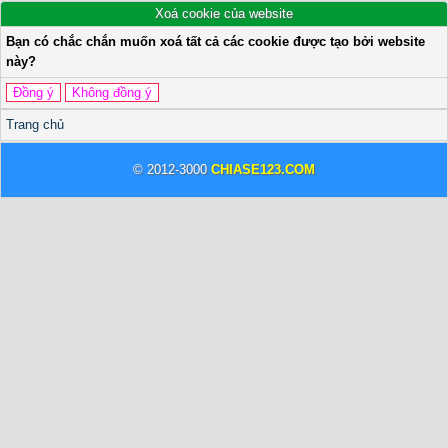
Xoá cookie của website
Bạn có chắc chắn muốn xoá tất cả các cookie được tạo bởi website
này?
Trang chủ
© 2012-3000
CHIASE123.COM