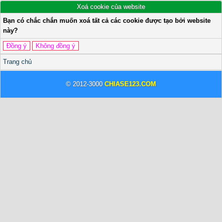
Xoá cookie của website
Bạn có chắc chắn muốn xoá tất cả các cookie được tạo bởi website
này?
Trang chủ
© 2012-3000
CHIASE123.COM