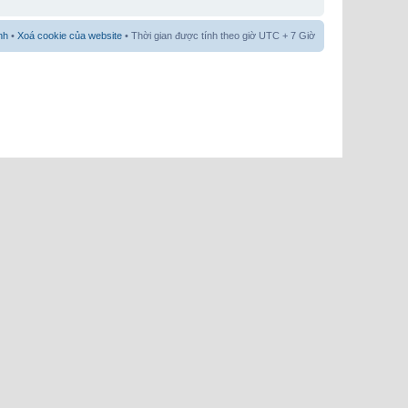
nh
•
Xoá cookie của website
• Thời gian được tính theo giờ UTC + 7 Giờ