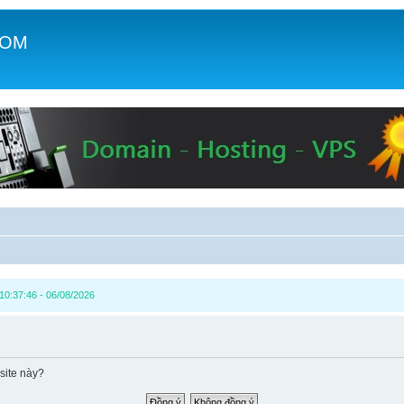
COM
c
0:37:46 - 06/08/2026
site này?