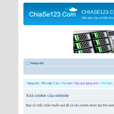
CHIASE123.
Diễn đàn chia sẻ kiến thứ
Trang chủ
•
Bang hội
•
Tiền mặt:
0
Xu
•
Trò chơi
•
Hộp quà giáng sinh
•
Thứ Năm, 1
Xoá cookie của website
Bạn có chắc chắn muốn xoá tất cả các cookie được tạo bởi web