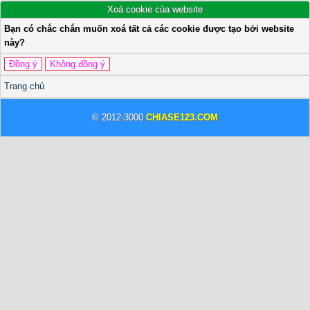
Xoá cookie của website
Bạn có chắc chắn muốn xoá tất cả các cookie được tạo bởi website
này?
Trang chủ
© 2012-3000
CHIASE123.COM