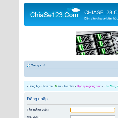
CHIASE123.
Diễn đàn chia sẻ kiến thứ
Trang chủ
•
Bang hội
•
Tiền mặt:
0
Xu
•
Trò chơi
•
Hộp quà giáng sinh
•
Thứ Sáu, 2
Đăng nhập
Tên thành viên:
Mật khẩu: