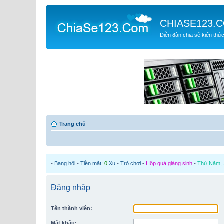
CHIASE123.
Diễn đàn chia sẻ kiến thứ
Trang chủ
•
Bang hội
•
Tiền mặt:
0
Xu
•
Trò chơi
•
Hộp quà giáng sinh
•
Thứ Năm, 2
Đăng nhập
Tên thành viên:
Mật khẩu: