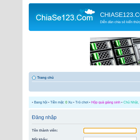
CHIASE123.
Diễn đàn chia sẻ kiến thứ
Trang chủ
•
Bang hội
•
Tiền mặt:
0
Xu
•
Trò chơi
•
Hộp quà giáng sinh
•
Chủ Nhật, 
Đăng nhập
Tên thành viên:
Mật khẩu: