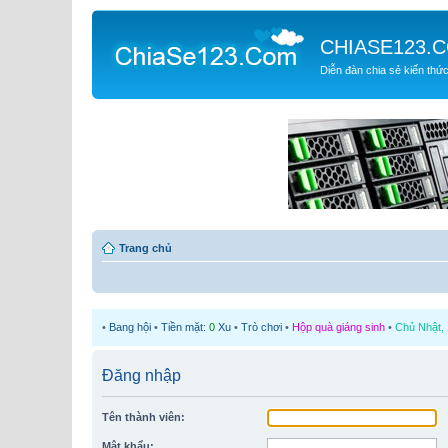
CHIASE123.
Diễn đàn chia sẻ kiến thứ
Trang chủ
•
Bang hội
•
Tiền mặt:
0
Xu
•
Trò chơi
•
Hộp quà giáng sinh
•
Chủ Nhật, 
Đăng nhập
Tên thành viên:
Mật khẩu: