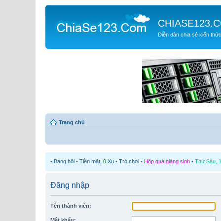
CHIASE123.
Diễn đàn chia sẻ kiến thứ
Trang chủ
•
Bang hội
•
Tiền mặt:
0
Xu
•
Trò chơi
•
Hộp quà giáng sinh
•
Thứ Sáu, 1
Đăng nhập
Tên thành viên:
Mật khẩu: