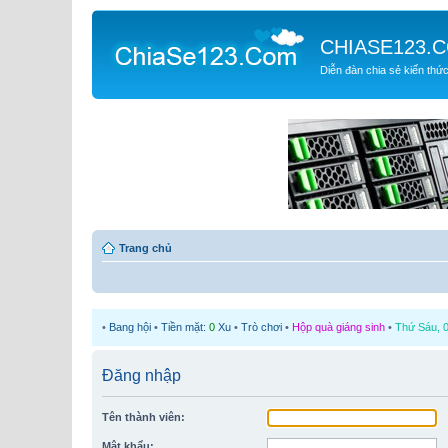
CHIASE123.
Diễn đàn chia sẻ kiến thứ
Trang chủ
•
Bang hội
•
Tiền mặt:
0
Xu
•
Trò chơi
•
Hộp quà giáng sinh
•
Thứ Sáu, 0
Đăng nhập
Tên thành viên:
Mật khẩu: