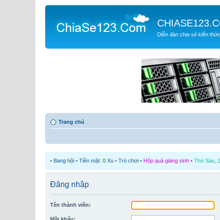
CHIASE123.
Diễn đàn chia sẻ kiến thứ
Trang chủ
•
Bang hội
•
Tiền mặt:
0
Xu
•
Trò chơi
•
Hộp quà giáng sinh
•
Thứ Sáu, 2
Đăng nhập
Tên thành viên:
Mật khẩu: