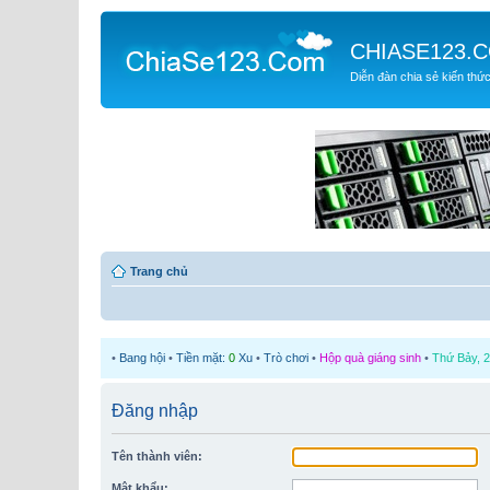
CHIASE123.
Diễn đàn chia sẻ kiến thứ
Trang chủ
•
Bang hội
•
Tiền mặt:
0
Xu
•
Trò chơi
•
Hộp quà giáng sinh
•
Thứ Bảy, 2
Đăng nhập
Tên thành viên:
Mật khẩu: