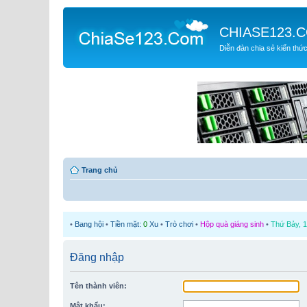
CHIASE123.
Diễn đàn chia sẻ kiến thứ
Trang chủ
•
Bang hội
•
Tiền mặt:
0
Xu
•
Trò chơi
•
Hộp quà giáng sinh
•
Thứ Bảy, 1
Đăng nhập
Tên thành viên:
Mật khẩu: