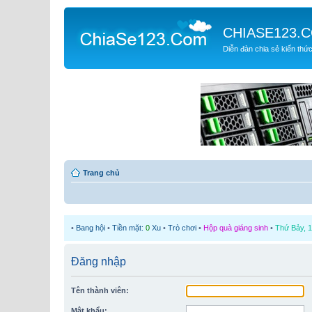
CHIASE123.
Diễn đàn chia sẻ kiến thứ
Trang chủ
•
Bang hội
•
Tiền mặt:
0
Xu
•
Trò chơi
•
Hộp quà giáng sinh
•
Thứ Bảy, 1
Đăng nhập
Tên thành viên:
Mật khẩu: