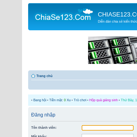
CHIASE123.
Diễn đàn chia sẻ kiến thứ
Trang chủ
•
Bang hội
•
Tiền mặt:
0
Xu
•
Trò chơi
•
Hộp quà giáng sinh
•
Thứ Bảy, 1
Đăng nhập
Tên thành viên:
Mật khẩu: