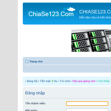
CHIASE123.
Diễn đàn chia sẻ kiến thứ
Trang chủ
•
Bang hội
•
Tiền mặt:
0
Xu
•
Trò chơi
•
Hộp quà giáng sinh
•
Chủ Nhật, 
Đăng nhập
Tên thành viên:
Mật khẩu: