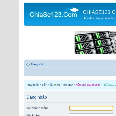
CHIASE123.
Diễn đàn chia sẻ kiến thứ
Trang chủ
•
Bang hội
•
Tiền mặt:
0
Xu
•
Trò chơi
•
Hộp quà giáng sinh
•
Thứ Sáu, 0
Đăng nhập
Tên thành viên:
Mật khẩu: