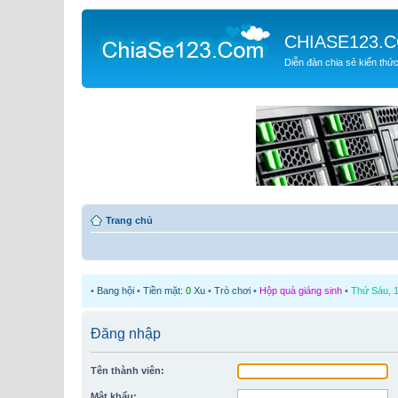
CHIASE123.
Diễn đàn chia sẻ kiến thứ
Trang chủ
•
Bang hội
•
Tiền mặt:
0
Xu
•
Trò chơi
•
Hộp quà giáng sinh
•
Thứ Sáu, 1
Đăng nhập
Tên thành viên:
Mật khẩu: