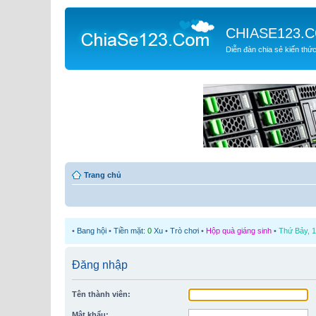
CHIASE123.
Diễn đàn chia sẻ kiến thứ
Trang chủ
•
Bang hội
•
Tiền mặt:
0
Xu
•
Trò chơi
•
Hộp quà giáng sinh
•
Thứ Bảy, 1
Đăng nhập
Tên thành viên:
Mật khẩu: