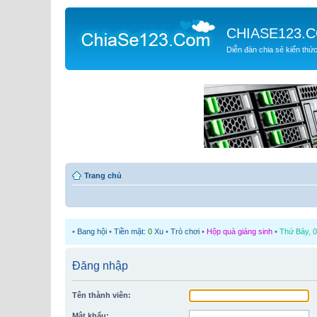
CHIASE123.
Diễn đàn chia sẻ kiến thứ
Trang chủ
•
Bang hội
•
Tiền mặt:
0
Xu
•
Trò chơi
•
Hộp quà giáng sinh
•
Thứ Bảy, 0
Đăng nhập
Tên thành viên:
Mật khẩu: