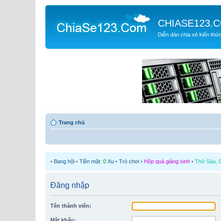
CHIASE123.
Diễn đàn chia sẻ kiến thứ
Trang chủ
•
Bang hội
•
Tiền mặt:
0
Xu
•
Trò chơi
•
Hộp quà giáng sinh
•
Thứ Sáu, 0
Đăng nhập
Tên thành viên:
Mật khẩu: