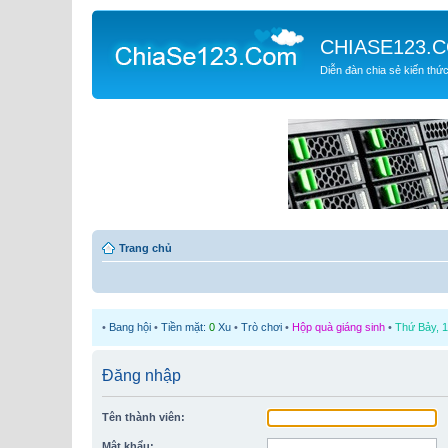
CHIASE123.
Diễn đàn chia sẻ kiến thứ
Trang chủ
•
Bang hội
•
Tiền mặt:
0
Xu
•
Trò chơi
•
Hộp quà giáng sinh
•
Thứ Bảy, 1
Đăng nhập
Tên thành viên:
Mật khẩu: