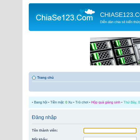
CHIASE123.
Diễn đàn chia sẻ kiến thứ
Trang chủ
•
Bang hội
•
Tiền mặt:
0
Xu
•
Trò chơi
•
Hộp quà giáng sinh
•
Thứ Bảy, 0
Đăng nhập
Tên thành viên:
Mật khẩu: