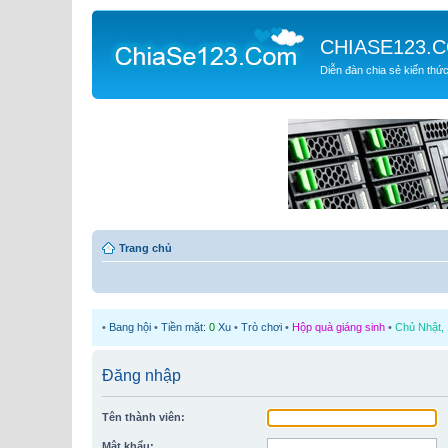
CHIASE123.
Diễn đàn chia sẻ kiến thứ
Trang chủ
•
Bang hội
•
Tiền mặt:
0
Xu
•
Trò chơi
•
Hộp quà giáng sinh
•
Chủ Nhật, 
Đăng nhập
Tên thành viên:
Mật khẩu: