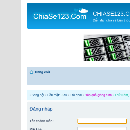
CHIASE123.
Diễn đàn chia sẻ kiến thứ
Trang chủ
•
Bang hội
•
Tiền mặt:
0
Xu
•
Trò chơi
•
Hộp quà giáng sinh
•
Thứ Năm, 0
Đăng nhập
Tên thành viên:
Mật khẩu: