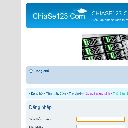
CHIASE123.
Diễn đàn chia sẻ kiến thứ
Trang chủ
•
Bang hội
•
Tiền mặt:
0
Xu
•
Trò chơi
•
Hộp quà giáng sinh
•
Thứ Sáu, 1
Đăng nhập
Tên thành viên:
Mật khẩu: