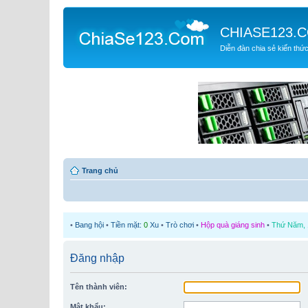
CHIASE123.
Diễn đàn chia sẻ kiến thứ
Trang chủ
•
Bang hội
•
Tiền mặt:
0
Xu
•
Trò chơi
•
Hộp quà giáng sinh
•
Thứ Năm, 1
Đăng nhập
Tên thành viên:
Mật khẩu: