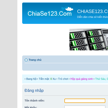
CHIASE123.
Diễn đàn chia sẻ kiến thứ
Trang chủ
•
Bang hội
•
Tiền mặt:
0
Xu
•
Trò chơi
•
Hộp quà giáng sinh
•
Thứ Sáu, 0
Đăng nhập
Tên thành viên:
Mật khẩu: