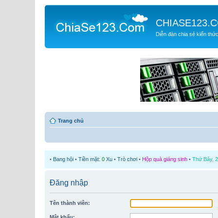
CHIASE123.
Diễn đàn chia sẻ kiến thứ
Trang chủ
•
Bang hội
•
Tiền mặt:
0
Xu
•
Trò chơi
•
Hộp quà giáng sinh
•
Thứ Bảy, 2
Đăng nhập
Tên thành viên:
Mật khẩu: