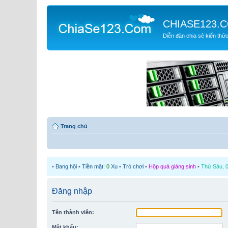
CHIASE123.
Diễn đàn chia sẻ kiến thứ
Trang chủ
•
Bang hội
•
Tiền mặt:
0
Xu
•
Trò chơi
•
Hộp quà giáng sinh
•
Thứ Sáu, 0
Đăng nhập
Tên thành viên:
Mật khẩu: