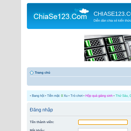
CHIASE123.
Diễn đàn chia sẻ kiến thứ
Trang chủ
•
Bang hội
•
Tiền mặt:
0
Xu
•
Trò chơi
•
Hộp quà giáng sinh
•
Thứ Sáu, 0
Đăng nhập
Tên thành viên:
Mật khẩu: