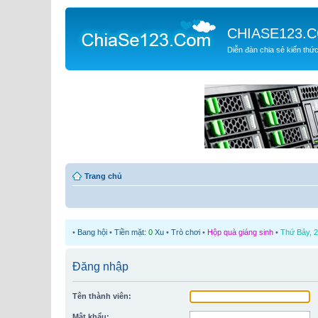
CHIASE123.
Diễn đàn chia sẻ kiến thứ
Trang chủ
•
Bang hội
•
Tiền mặt:
0
Xu
•
Trò chơi
•
Hộp quà giáng sinh
•
Thứ Bảy, 2
Đăng nhập
Tên thành viên:
Mật khẩu: