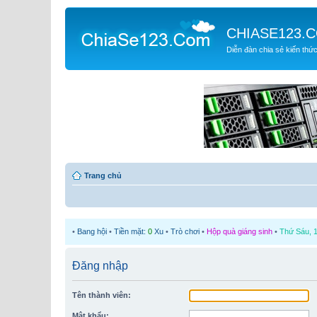
CHIASE123.
Diễn đàn chia sẻ kiến thứ
Trang chủ
•
Bang hội
•
Tiền mặt:
0
Xu
•
Trò chơi
•
Hộp quà giáng sinh
•
Thứ Sáu, 1
Đăng nhập
Tên thành viên:
Mật khẩu: