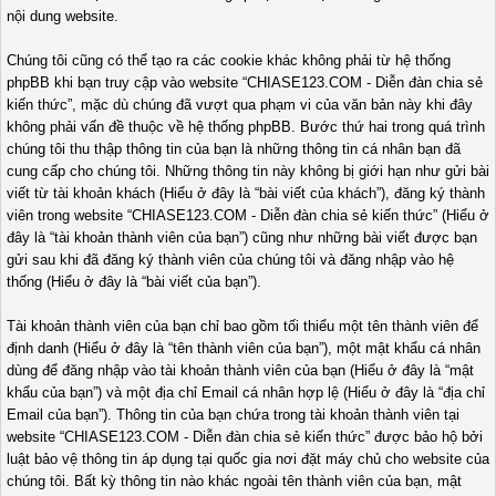
nội dung website.
Chúng tôi cũng có thể tạo ra các cookie khác không phải từ hệ thống
phpBB khi bạn truy cập vào website “CHIASE123.COM - Diễn đàn chia sẻ
kiến thức”, mặc dù chúng đã vượt qua phạm vi của văn bản này khi đây
không phải vấn đề thuộc về hệ thống phpBB. Bước thứ hai trong quá trình
chúng tôi thu thập thông tin của bạn là những thông tin cá nhân bạn đã
cung cấp cho chúng tôi. Những thông tin này không bị giới hạn như gửi bài
viết từ tài khoản khách (Hiểu ở đây là “bài viết của khách”), đăng ký thành
viên trong website “CHIASE123.COM - Diễn đàn chia sẻ kiến thức” (Hiểu ở
đây là “tài khoản thành viên của bạn”) cũng như những bài viết được bạn
gửi sau khi đã đăng ký thành viên của chúng tôi và đăng nhập vào hệ
thống (Hiểu ở đây là “bài viết của bạn”).
Tài khoản thành viên của bạn chỉ bao gồm tối thiểu một tên thành viên để
định danh (Hiểu ở đây là “tên thành viên của bạn”), một mật khẩu cá nhân
dùng để đăng nhập vào tài khoản thành viên của bạn (Hiểu ở đây là “mật
khẩu của bạn”) và một địa chỉ Email cá nhân hợp lệ (Hiểu ở đây là “địa chỉ
Email của bạn”). Thông tin của bạn chứa trong tài khoản thành viên tại
website “CHIASE123.COM - Diễn đàn chia sẻ kiến thức” được bảo hộ bởi
luật bảo vệ thông tin áp dụng tại quốc gia nơi đặt máy chủ cho website của
chúng tôi. Bất kỳ thông tin nào khác ngoài tên thành viên của bạn, mật