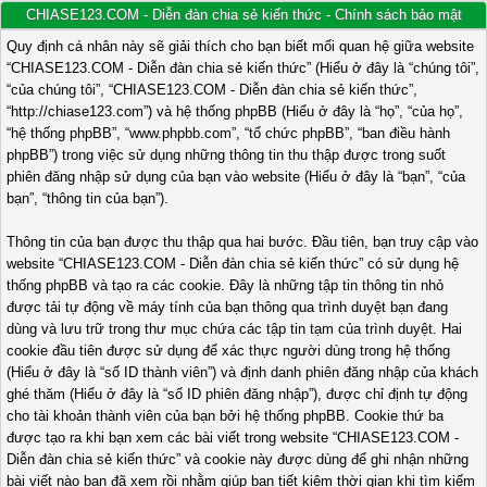
CHIASE123.COM - Diễn đàn chia sẻ kiến thức - Chính sách bảo mật
Quy định cá nhân này sẽ giải thích cho bạn biết mối quan hệ giữa website
“CHIASE123.COM - Diễn đàn chia sẻ kiến thức” (Hiểu ở đây là “chúng tôi”,
“của chúng tôi”, “CHIASE123.COM - Diễn đàn chia sẻ kiến thức”,
“http://chiase123.com”) và hệ thống phpBB (Hiểu ở đây là “họ”, “của họ”,
“hệ thống phpBB”, “www.phpbb.com”, “tổ chức phpBB”, “ban điều hành
phpBB”) trong việc sử dụng những thông tin thu thập được trong suốt
phiên đăng nhập sử dụng của bạn vào website (Hiểu ở đây là “bạn”, “của
bạn”, “thông tin của bạn”).
Thông tin của bạn được thu thập qua hai bước. Đầu tiên, bạn truy cập vào
website “CHIASE123.COM - Diễn đàn chia sẻ kiến thức” có sử dụng hệ
thống phpBB và tạo ra các cookie. Đây là những tập tin thông tin nhỏ
được tải tự động về máy tính của bạn thông qua trình duyệt bạn đang
dùng và lưu trữ trong thư mục chứa các tập tin tạm của trình duyệt. Hai
cookie đầu tiên được sử dụng để xác thực người dùng trong hệ thống
(Hiểu ở đây là “số ID thành viên”) và định danh phiên đăng nhập của khách
ghé thăm (Hiểu ở đây là “số ID phiên đăng nhập”), được chỉ định tự động
cho tài khoản thành viên của bạn bởi hệ thống phpBB. Cookie thứ ba
được tạo ra khi bạn xem các bài viết trong website “CHIASE123.COM -
Diễn đàn chia sẻ kiến thức” và cookie này được dùng để ghi nhận những
bài viết nào bạn đã xem rồi nhằm giúp bạn tiết kiệm thời gian khi tìm kiếm