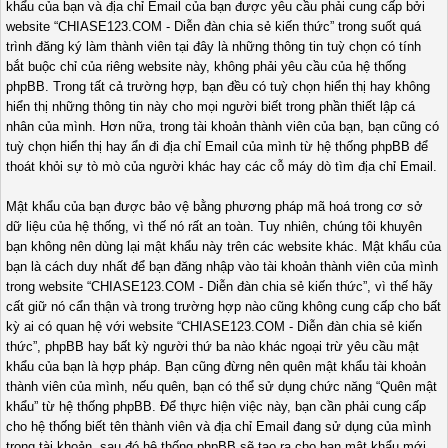
khẩu của bạn và địa chỉ Email của bạn được yêu cầu phải cung cấp bởi
website “CHIASE123.COM - Diễn đàn chia sẻ kiến thức” trong suốt quá
trình đăng ký làm thành viên tại đây là những thông tin tuỳ chọn có tính
bắt buộc chỉ của riêng website này, không phải yêu cầu của hệ thống
phpBB. Trong tất cả trường hợp, bạn đều có tuỳ chọn hiển thị hay không
hiển thị những thông tin này cho mọi người biết trong phần thiết lập cá
nhân của mình. Hơn nữa, trong tài khoản thành viên của bạn, bạn cũng có
tuỳ chọn hiển thị hay ẩn đi địa chỉ Email của mình từ hệ thống phpBB để
thoát khỏi sự tò mò của người khác hay các cỗ máy dò tìm địa chỉ Email.
Mật khẩu của bạn được bảo vệ bằng phương pháp mã hoá trong cơ sở
dữ liệu của hệ thống, vì thế nó rất an toàn. Tuy nhiên, chúng tôi khuyên
bạn không nên dùng lại mật khẩu này trên các website khác. Mật khẩu của
bạn là cách duy nhất để bạn đăng nhập vào tài khoản thành viên của mình
trong website “CHIASE123.COM - Diễn đàn chia sẻ kiến thức”, vì thế hãy
cất giữ nó cẩn thận và trong trường hợp nào cũng không cung cấp cho bất
kỳ ai có quan hệ với website “CHIASE123.COM - Diễn đàn chia sẻ kiến
thức”, phpBB hay bất kỳ người thứ ba nào khác ngoại trừ yêu cầu mật
khẩu của bạn là hợp pháp. Bạn cũng đừng nên quên mật khẩu tài khoản
thành viên của mình, nếu quên, bạn có thể sử dụng chức năng “Quên mật
khẩu” từ hệ thống phpBB. Để thực hiện việc này, bạn cần phải cung cấp
cho hệ thống biết tên thành viên và địa chỉ Email đang sử dụng của mình
trong tài khoản, sau đó hệ thống phpBB sẽ tạo ra cho bạn mật khẩu mới